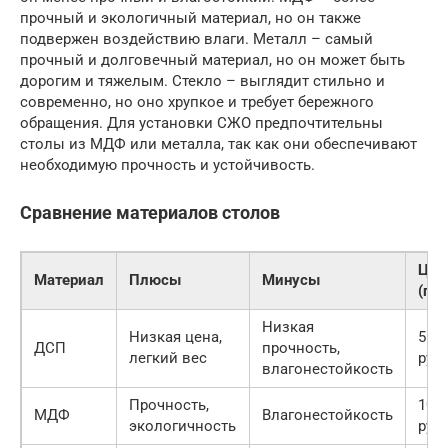
прочный и экологичный материал, но он также
подвержен воздействию влаги. Металл – самый
прочный и долговечный материал, но он может быть
дорогим и тяжелым. Стекло – выглядит стильно и
современно, но оно хрупкое и требует бережного
обращения. Для установки СЖО предпочтительны
столы из МДФ или металла, так как они обеспечивают
необходимую прочность и устойчивость.
Сравнение материалов столов
Цен
Материал
Плюсы
Минусы
(пр
Низкая
Низкая цена,
5 00
ДСП
прочность,
легкий вес
руб.
влагонестойкость
Прочность,
10 0
МДФ
Влагонестойкость
экологичность
руб.