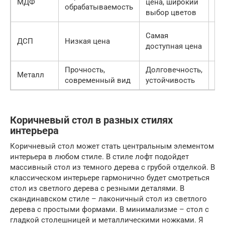
МДФ
цена, широкий
обрабатываемость
до
выбор цветов
Ни
Самая
ДСП
Низкая цена
пр
доступная цена
эк
Прочность,
Долговечность,
Хо
Металл
современный вид
устойчивость
ощ
Коричневый стол в разных стилях
интерьера
Коричневый стол может стать центральным элементом
интерьера в любом стиле. В стиле лофт подойдет
массивный стол из темного дерева с грубой отделкой. В
классическом интерьере гармонично будет смотреться
стол из светлого дерева с резными деталями. В
скандинавском стиле – лаконичный стол из светлого
дерева с простыми формами. В минимализме – стол с
гладкой столешницей и металлическими ножками. Я