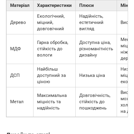
Матеріал
Характеристики
Плюси
Мінус
Екологічний,
Надійність,
Дерево
міцний,
естетичний
Висок
довговічний
вигляд
Менш
Гарна обробка,
Доступна ціна,
міцніс
МДФ
стійкість до
різноманітність
ніж у
вологи
дизайну
дерев
Найбільш
Низьк
ДСП
доступний за
Низька ціна
міцніс
ціною
еколо
Висока
Максимальна
Довговічність,
може 
Метал
міцність та
стійкість до
холод
надійність
пошкоджень
на до