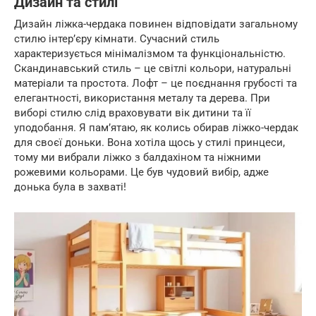
Дизайн та стилі
Дизайн ліжка-чердака повинен відповідати загальному
стилю інтер’єру кімнати. Сучасний стиль
характеризується мінімалізмом та функціональністю.
Скандинавський стиль – це світлі кольори, натуральні
матеріали та простота. Лофт – це поєднання грубості та
елегантності, використання металу та дерева. При
виборі стилю слід враховувати вік дитини та її
уподобання. Я пам’ятаю, як колись обирав ліжко-чердак
для своєї доньки. Вона хотіла щось у стилі принцеси,
тому ми вибрали ліжко з балдахіном та ніжними
рожевими кольорами. Це був чудовий вибір, адже
донька була в захваті!