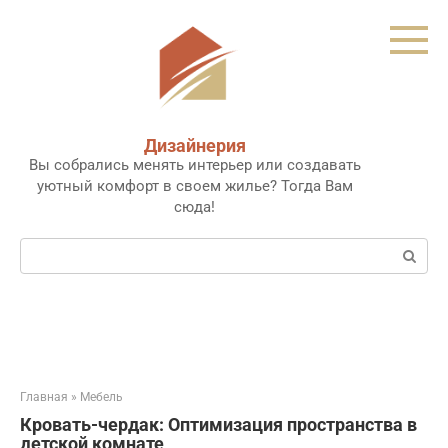
Перейти
к
контенту
Дизайнерия
Вы собрались менять интерьер или создавать
уютный комфорт в своем жилье? Тогда Вам
сюда!
Поиск:
Главная
»
Мебель
Кровать-чердак: Оптимизация пространства в
детской комнате