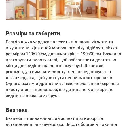
Розміри та габарити
Розмір ліжка-чердака залежить від площі кімнати та
віку дитини. Для дітей молодшого віку підійдуть ліжка
розміром 140×70 см, для школярів – 190×90 см. Важливо
враховувати висоту стелі, щоб забезпечити достатньо
місця для сидіння на верхньому ярусі. Я завжди
рекомендую виміряти висоту стелі перед покупкою
ліжка-чердака, щоб уникнути неприємних сюрпризів.
Одного разу мій друг купив ліжко-чердак, не вимірявши
висоту стелі, і виявилося, що дитина не може зручно
сидіти на верхньому ярусі.
Безпека
Безпека – найважливіший аспект при виборі та
встановленні ліжка-чердака. Висота бортиків повинна