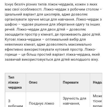
Існує безліч різних типів ліжок-чердаків, кожен з яких
має свої особливості. Ліжко-чердак з робочим столом –
ідеальний варіант для школярів, адже дозволяє
організувати зручне місце для навчання. Ліжко-чердак з
шафою – чудове рішення для зберігання одягу та інших
речей. Ліжко-чердак для двох дітей – дозволяє
заощадити простір у кімнаті, де проживають двоє дітей.
Кутові ліжка-чердаки – оптимальний вибір для
невеликих кімнат, адже дозволяють максимально
ефективно використовувати кутовий простір. Ліжко-
горище – це більш простий варіант ліжка-чердака, який
зазвичай використовується для дітей молодшого віку.
Тип
ліжка-
Опис
Переваги
Недолік
чердака
Може б
Зручність для
З
тісним 
Поєднує ліжко
навчання,
робочим
великих