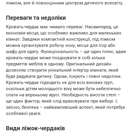
ліжком, але й повноцінним центром дитячого всесвіту.
Переваги та недоліки
Кровать-чердак має чимало переваг. Насамперед, це
економія місця, що особливо важливо для маленьких
кімнат. Завдяки компактній конструкції, під ліжком
можна організувати робочу зону, місце для ігор або
шафу для одягу. Функціональність – ще один плюс, адже
кровать-чердак може поєднувати в собі кілька
предметів меблів в одному. Оригінальний дизайн
дозволяє створити унікальний інтер’єр кімнати, який
буде радувати дитину. Однак, існують і певні недоліки.
Кровать-чердак підходить не для всіх вікових груп,
оскільки дітям молодшого віку може бути небезпечно
спати на верхньому ярусі. Необхідність висоти стелі –
ще один фактор, який слід враховувати при виборі. І,
звісно, безпека – найважливіший аспект, який потребує
особливої уваги.
Види ліжок-чердаків