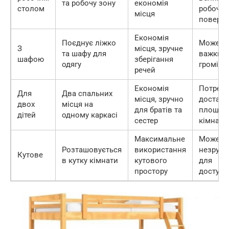
та робочу зону
економія
столом
робочих
місця
поверх
Економія
Поєднує ліжко
Може б
З
місця, зручне
та шафу для
важким 
шафою
зберігання
одягу
громізд
речей
Економія
Потребу
Для
Два спальних
місця, зручно
достатн
двох
місця на
для братів та
площі
дітей
одному каркасі
сестер
кімнати
Максимальне
Може б
Розташовується
використання
незруч
Кутове
в кутку кімнати
кутового
для
простору
доступу