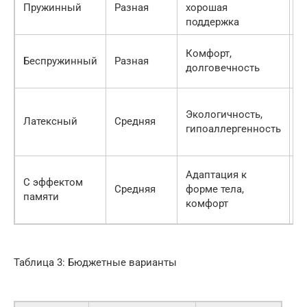
Пружинный
Разная
хорошая
с
поддержка
Комфорт,
В
Беспружинный
Разная
долговечность
ц
Экологичность,
В
Латексный
Средняя
гипоаллергенность
ц
Адаптация к
М
С эффектом
Средняя
форме тела,
б
памяти
комфорт
ж
Таблица 3: Бюджетные варианты