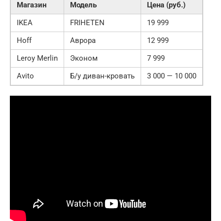
Магазин
Модель
Цена (руб.)
IKEA
FRIHETEN
19 999
Hoff
Аврора
12 999
Leroy Merlin
Эконом
7 999
Avito
Б/у диван-кровать
3 000 — 10 000