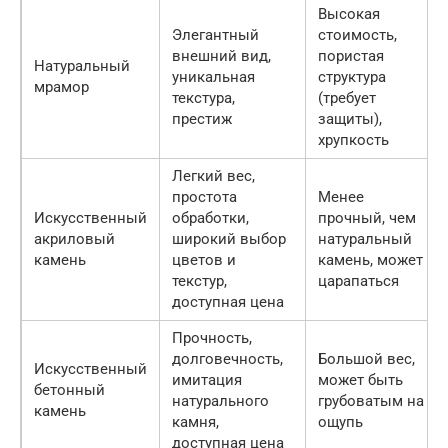
Высокая
Элегантный
стоимость,
внешний вид,
пористая
Натуральный
уникальная
структура
мрамор
текстура,
(требует
престиж
защиты),
хрупкость
Легкий вес,
простота
Менее
Искусственный
обработки,
прочный, чем
акриловый
широкий выбор
натуральный
камень
цветов и
камень, может
текстур,
царапаться
доступная цена
Прочность,
долговечность,
Большой вес,
Искусственный
имитация
может быть
бетонный
натурального
грубоватым на
камень
камня,
ощупь
доступная цена