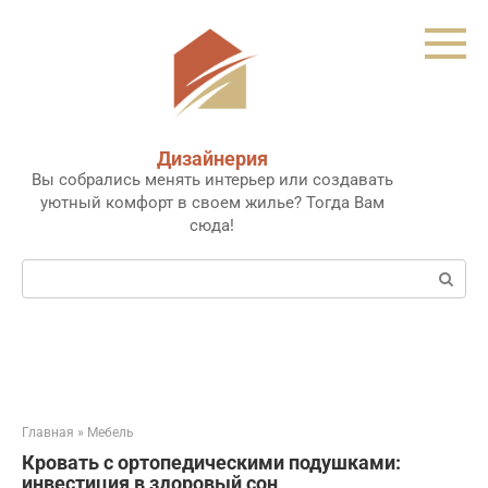
Перейти
к
контенту
Дизайнерия
Вы собрались менять интерьер или создавать
уютный комфорт в своем жилье? Тогда Вам
сюда!
Поиск:
Главная
»
Мебель
Кровать с ортопедическими подушками:
инвестиция в здоровый сон