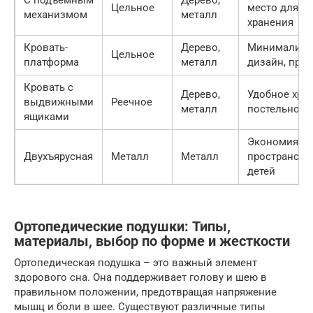
С подъемным
Дерево,
Цельное
место для
механизмом
металл
хранения
Кровать-
Дерево,
Минималист
Цельное
платформа
металл
дизайн, про
Кровать с
Дерево,
Удобное хра
выдвижными
Реечное
металл
постельного
ящиками
Экономия
Двухъярусная
Металл
Металл
пространства
детей
Ортопедические подушки: Типы,
материалы, выбор по форме и жесткости
Ортопедическая подушка – это важный элемент
здорового сна. Она поддерживает голову и шею в
правильном положении, предотвращая напряжение
мышц и боли в шее. Существуют различные типы