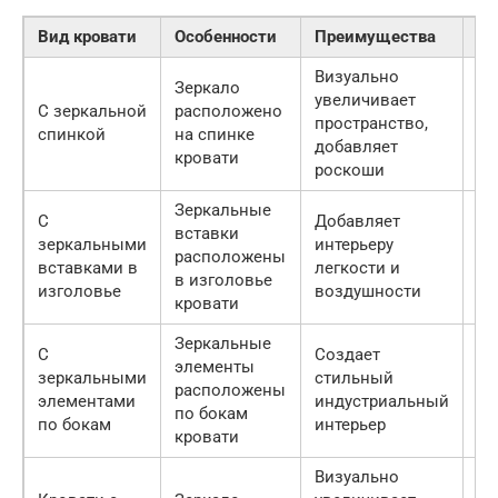
Вид кровати
Особенности
Преимущества
Не
Визуально
Мо
Зеркало
увеличивает
хр
С зеркальной
расположено
пространство,
тр
спинкой
на спинке
добавляет
бе
кровати
роскоши
ух
Зеркальные
С
Добавляет
вставки
зеркальными
интерьеру
Мо
расположены
вставками в
легкости и
до
в изголовье
изголовье
воздушности
кровати
Зеркальные
С
Создает
элементы
Мо
зеркальными
стильный
расположены
не
элементами
индустриальный
по бокам
ис
по бокам
интерьер
кровати
Визуально