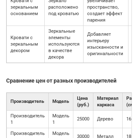
Кровати с
Зеркало
увеличивает
Мо
зеркальным
расположено
пространство,
не
основанием
под кроватью
создает эффект
парения
Зеркальные
Добавляет
Кровати с
элементы
Мо
интерьеру
зеркальным
используются
сл
изысканности и
декором
в качестве
ух
оригинальности
декора
Сравнение цен от разных производителей
Цена
Материал
Разм
Производитель
Модель
(руб.)
каркаса
(см)
Производитель
Модель
25000
Дерево
160×
1
1
Производитель
Модель
30000
Металл
180×