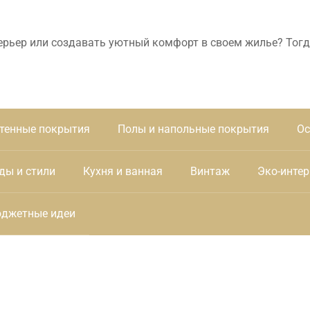
ерьер или создавать уютный комфорт в своем жилье? Тогд
тенные покрытия
Полы и напольные покрытия
Ос
ды и стили
Кухня и ванная
Винтаж
Эко-интер
джетные идеи