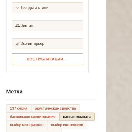
✨
Тренды и стили
🕰️
Винтаж
🌿
Эко-интерьер
ВСЕ ПУБЛИКАЦИИ →
Метки
137 серия
акустические свойства
банковское кредитование
ванная комната
выбор материалов
выбор сантехники