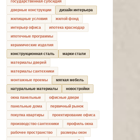
государственная субсидия
дверные конструкции
дизайн интерьера
жилищные условия
жилой фонд
интерьер офиса
ипотека краснодар
ипотечные программы
керамические изделия
конструкционная сталь
марки стали
материалы дверей
материалы сантехники
монтажные проемы
мягкая мебель
натуральные материалы
новостройки
окна панельные
офисные двери
панельные дома
первичный рынок
покупка квартиры
проектирование офиса
производство сантехники
профиль окна
рабочее пространство
размеры окон