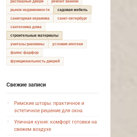
распашные двери
ремонт ванной
рынок недвижимости
садовая мебель
санитарная керамика
санкт-петербург
сантехника дома
строительные материалы
унитазы раковины
условия ипотеки
фаянс фарфор
функциональность дверей
Свежие записи
Римские шторы: практичное и
эстетичное решение для окна
Уличная кухня: комфорт готовки на
свежем воздухе