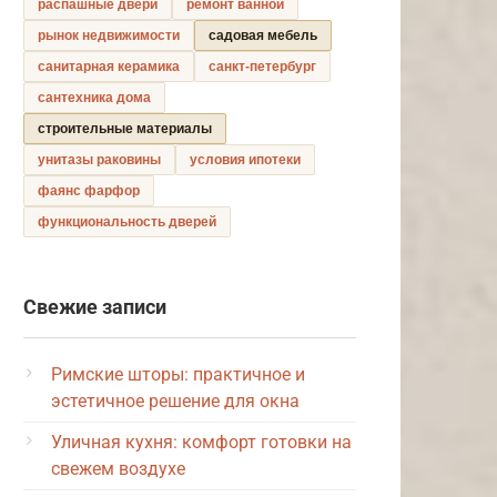
распашные двери
ремонт ванной
рынок недвижимости
садовая мебель
санитарная керамика
санкт-петербург
сантехника дома
строительные материалы
унитазы раковины
условия ипотеки
фаянс фарфор
функциональность дверей
Свежие записи
Римские шторы: практичное и
эстетичное решение для окна
Уличная кухня: комфорт готовки на
свежем воздухе