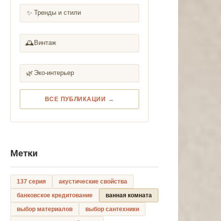
✨
Тренды и стили
🕰️
Винтаж
🌿
Эко-интерьер
ВСЕ ПУБЛИКАЦИИ →
Метки
137 серия
акустические свойства
банковское кредитование
ванная комната
выбор материалов
выбор сантехники