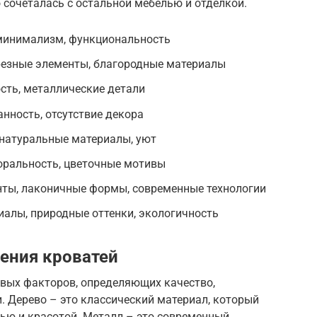
 сочеталась с остальной мебелью и отделкой.
минимализм, функциональность
 резные элементы, благородные материалы
ость, металлические детали
нность, отсутствие декора
 натуральные материалы, уют
оральность, цветочные мотивы
нты, лаконичные формы, современные технологии
иалы, природные оттенки, экологичность
ения кроватей
евых факторов, определяющих качество,
. Дерево – это классический материал, который
ью и красотой. Металл – это современный