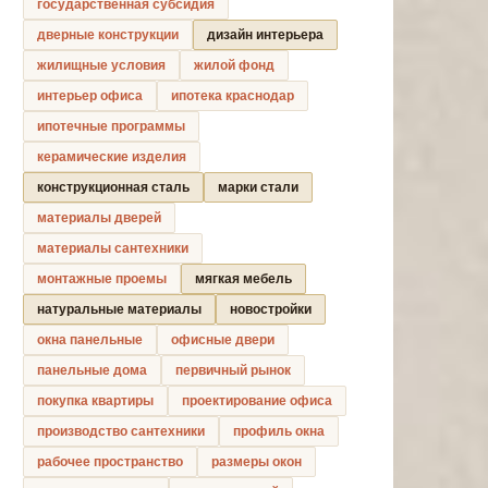
государственная субсидия
дверные конструкции
дизайн интерьера
жилищные условия
жилой фонд
интерьер офиса
ипотека краснодар
ипотечные программы
керамические изделия
конструкционная сталь
марки стали
материалы дверей
материалы сантехники
монтажные проемы
мягкая мебель
натуральные материалы
новостройки
окна панельные
офисные двери
панельные дома
первичный рынок
покупка квартиры
проектирование офиса
производство сантехники
профиль окна
рабочее пространство
размеры окон