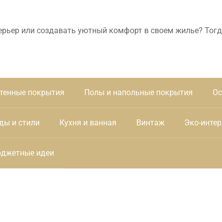
ерьер или создавать уютный комфорт в своем жилье? Тогд
тенные покрытия
Полы и напольные покрытия
Ос
ды и стили
Кухня и ванная
Винтаж
Эко-интер
джетные идеи