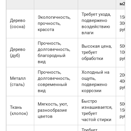
м2)
Требует ухода,
Экологичность,
1500-
Дерево
подвержено
прочность,
3000
(сосна)
воздействию
красота
руб.
влаги
Прочность,
Высокая цена,
5000-
Дерево
долговечность,
требует
1000
(дуб)
благородный
обработки
руб.
вид
Прочность,
Холодный на
2000-
Металл
долговечность,
ощупь,
4000
(сталь)
современный
подвержено
руб.
вид
коррозии
Быстро
Мягкость, уют,
500-
Ткань
изнашивается,
разнообразие
1500
(хлопок)
требует
цветов
руб.
частой стирки
Требует