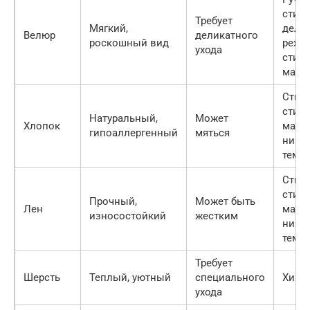
стирк
Требует
Мягкий,
дели
Велюр
деликатного
роскошный вид
режи
ухода
стир
маши
Стирк
стир
Натуральный,
Может
Хлопок
маши
гипоаллергенный
мяться
низк
темпе
Стирк
стир
Прочный,
Может быть
Лен
маши
износостойкий
жестким
низк
темпе
Требует
Шерсть
Теплый, уютный
специального
Химч
ухода