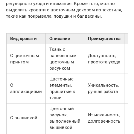
регулярного ухода и внимания. Кроме того, можно
выделить кровати с цветочным декором из текстиля,
такие как покрывала, подушки и балдахины.
Вид кровати
Описание
Преимущества
Не
Ткань с
Мо
С цветочным
нанесенным
Доступность,
вы
принтом
цветочным
простота ухода
из
рисунком
Цветочные
Тр
С
элементы,
Уникальность,
ак
аппликациями
пришитые к
ручная работа
ух
ткани
Цветочный
Вы
рисунок,
Изысканность,
С вышивкой
ст
выполненный
долговечность
тр
вышивкой