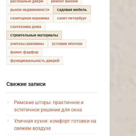
распашные двери
ремонт ванной
рынок недвижимости
садовая мебель
санитарная керамика
санкт-петербург
сантехника дома
строительные материалы
унитазы раковины
условия ипотеки
фаянс фарфор
функциональность дверей
Свежие записи
Римские шторы: практичное и
эстетичное решение для окна
Уличная кухня: комфорт готовки на
свежем воздухе