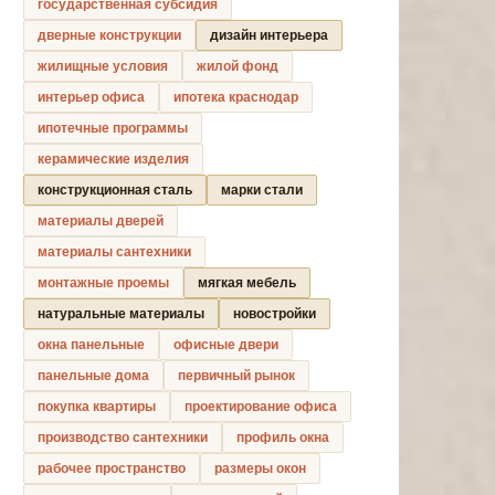
государственная субсидия
дверные конструкции
дизайн интерьера
жилищные условия
жилой фонд
интерьер офиса
ипотека краснодар
ипотечные программы
керамические изделия
конструкционная сталь
марки стали
материалы дверей
материалы сантехники
монтажные проемы
мягкая мебель
натуральные материалы
новостройки
окна панельные
офисные двери
панельные дома
первичный рынок
покупка квартиры
проектирование офиса
производство сантехники
профиль окна
рабочее пространство
размеры окон