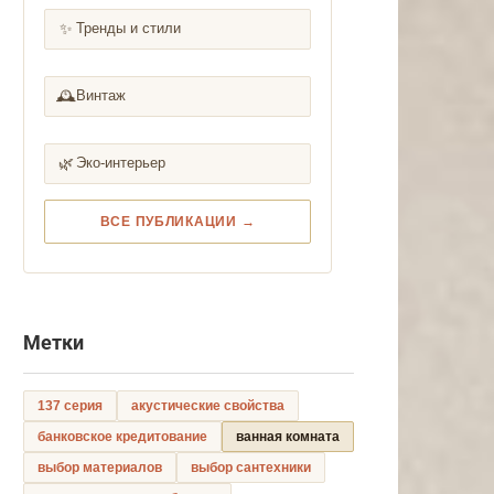
✨
Тренды и стили
🕰️
Винтаж
🌿
Эко-интерьер
ВСЕ ПУБЛИКАЦИИ →
Метки
137 серия
акустические свойства
банковское кредитование
ванная комната
выбор материалов
выбор сантехники