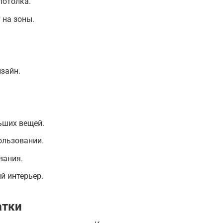
потолка.
 на зоны.
зайн.
ьших вещей.
ользовании.
вания.
й интерьер.
атки