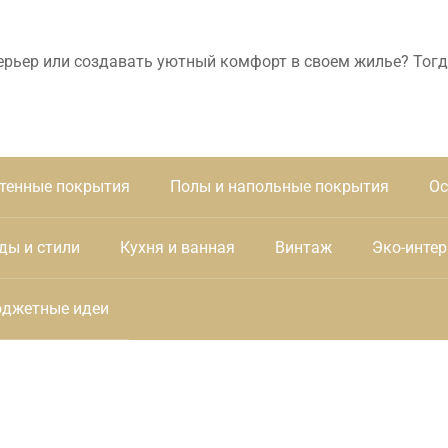
ерьер или создавать уютный комфорт в своем жилье? Тогд
тенные покрытия
Полы и напольные покрытия
Ос
ды и стили
Кухня и ванная
Винтаж
Эко-интер
джетные идеи