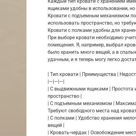
Каждый тип кровати с хранением име
ящиками удобны в использовании, но 
Кровати с подъемным механизмом п
использовать пространство, но требу
Кровати с полками удобны для хранен
При выборе кровати необходимо учит
помещения. Я, например, выбрал кро
было хранить много вещей, а в спаль
удачным, и я теперь могу легко доста
| Тип кровати | Преимущества | Недост
|—|—|—|
| С выдвижными ящиками | Простота и
пространство |
| С подъемным механизмом | Максима
Требуют свободного места над кроват
| С полками | Удобство хранения мело
вещей |
| Кровать-чердак | Освобождение мест