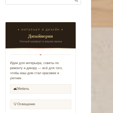
✦ ИНТЕРЬЕР И ДИЗАЙН ✦
Дизайнерия
Уютный комфорт в вашем жилье
❧
Идеи для интерьера, советы по
ремонту и декору — всё для того,
чтобы ваш дом стал красивее и
уютнее.
🛋️
Мебель
💡
Освещение