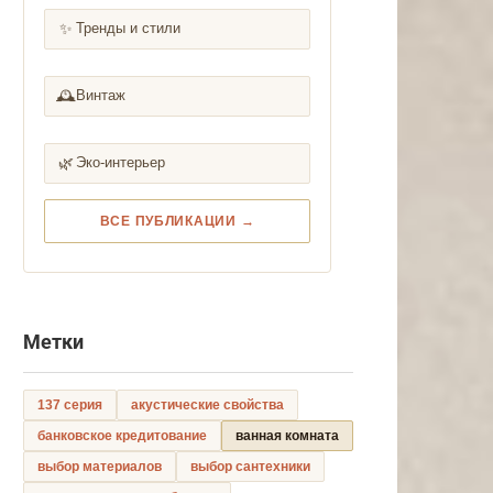
✨
Тренды и стили
🕰️
Винтаж
🌿
Эко-интерьер
ВСЕ ПУБЛИКАЦИИ →
Метки
137 серия
акустические свойства
банковское кредитование
ванная комната
выбор материалов
выбор сантехники