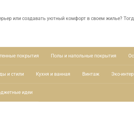
ерьер или создавать уютный комфорт в своем жилье? Тогд
тенные покрытия
Полы и напольные покрытия
Ос
ды и стили
Кухня и ванная
Винтаж
Эко-интер
джетные идеи