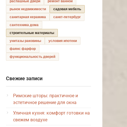
распашные двери
ремонт ванной
рынок недвижимости
садовая мебель
санитарная керамика
санкт-петербург
сантехника дома
строительные материалы
унитазы раковины
условия ипотеки
фаянс фарфор
функциональность дверей
Свежие записи
Римские шторы: практичное и
эстетичное решение для окна
Уличная кухня: комфорт готовки на
свежем воздухе