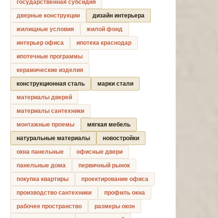
государственная субсидия
дверные конструкции
дизайн интерьера
жилищные условия
жилой фонд
интерьер офиса
ипотека краснодар
ипотечные программы
керамические изделия
конструкционная сталь
марки стали
материалы дверей
материалы сантехники
монтажные проемы
мягкая мебель
натуральные материалы
новостройки
окна панельные
офисные двери
панельные дома
первичный рынок
покупка квартиры
проектирование офиса
производство сантехники
профиль окна
рабочее пространство
размеры окон