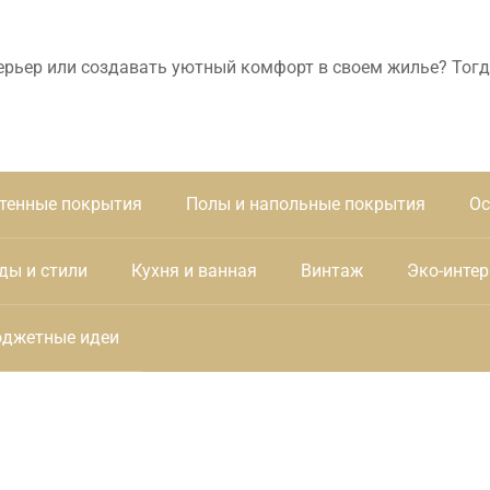
ерьер или создавать уютный комфорт в своем жилье? Тогд
тенные покрытия
Полы и напольные покрытия
Ос
ды и стили
Кухня и ванная
Винтаж
Эко-интер
джетные идеи