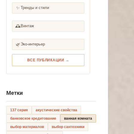
✨
Тренды и стили
🕰️
Винтаж
🌿
Эко-интерьер
ВСЕ ПУБЛИКАЦИИ →
Метки
137 серия
акустические свойства
банковское кредитование
ванная комната
выбор материалов
выбор сантехники