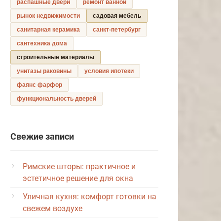
распашные двери
ремонт ванной
рынок недвижимости
садовая мебель
санитарная керамика
санкт-петербург
сантехника дома
строительные материалы
унитазы раковины
условия ипотеки
фаянс фарфор
функциональность дверей
Свежие записи
Римские шторы: практичное и
эстетичное решение для окна
Уличная кухня: комфорт готовки на
свежем воздухе