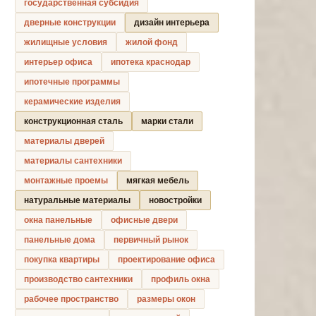
государственная субсидия
дверные конструкции
дизайн интерьера
жилищные условия
жилой фонд
интерьер офиса
ипотека краснодар
ипотечные программы
керамические изделия
конструкционная сталь
марки стали
материалы дверей
материалы сантехники
монтажные проемы
мягкая мебель
натуральные материалы
новостройки
окна панельные
офисные двери
панельные дома
первичный рынок
покупка квартиры
проектирование офиса
производство сантехники
профиль окна
рабочее пространство
размеры окон