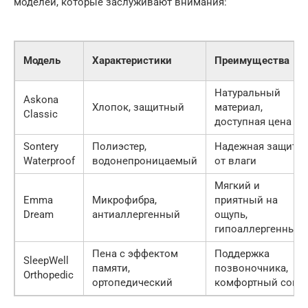
моделей, которые заслуживают внимания:
Модель
Характеристики
Преимущества
Натуральный
Askona
Хлопок, защитный
материал,
Classic
доступная цена
Sontery
Полиэстер,
Надежная защита
Waterproof
водонепроницаемый
от влаги
Мягкий и
Emma
Микрофибра,
приятный на
Dream
антиаллергенный
ощупь,
гипоаллергенный
Пена с эффектом
Поддержка
SleepWell
памяти,
позвоночника,
Orthopedic
ортопедический
комфортный сон