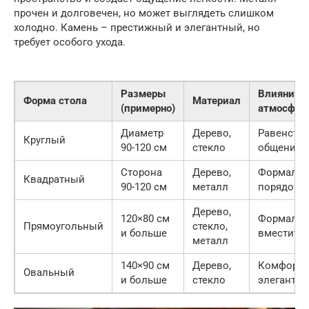
прочен и долговечен, но может выглядеть слишком
холодно. Камень – престижный и элегантный, но
требует особого ухода.
Размеры
Влияние н
Форма стола
Материал
(примерно)
атмосфер
Диаметр
Дерево,
Равенство
Круглый
90-120 см
стекло
общение
Сторона
Дерево,
Формальн
Квадратный
90-120 см
металл
порядок
Дерево,
120×80 см
Формальн
Прямоугольный
стекло,
и больше
вместите
металл
140×90 см
Дерево,
Комфорт,
Овальный
и больше
стекло
элегантно