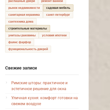
распашные двери
ремонт ванной
рынок недвижимости
садовая мебель
санитарная керамика
санкт-петербург
сантехника дома
строительные материалы
унитазы раковины
условия ипотеки
фаянс фарфор
функциональность дверей
Свежие записи
Римские шторы: практичное и
эстетичное решение для окна
Уличная кухня: комфорт готовки на
свежем воздухе