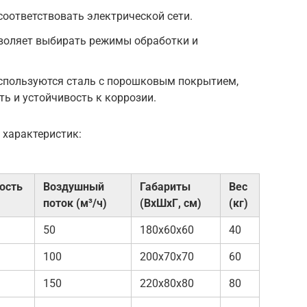
оответствовать электрической сети.
воляет выбирать режимы обработки и
спользуются сталь с порошковым покрытием,
ь и устойчивость к коррозии.
 характеристик:
ость
Воздушный
Габариты
Вес
поток (м³/ч)
(ВхШхГ, см)
(кг)
50
180x60x60
40
100
200x70x70
60
150
220x80x80
80