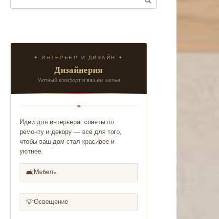
✦ ИНТЕРЬЕР И ДИЗАЙН ✦
Дизайнерия
Уютный комфорт в вашем жилье
❧
Идеи для интерьера, советы по
ремонту и декору — всё для того,
чтобы ваш дом стал красивее и
уютнее.
🛋️
Мебель
💡
Освещение