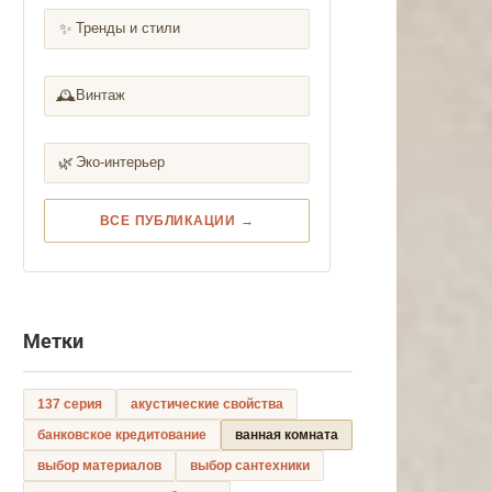
✨
Тренды и стили
🕰️
Винтаж
🌿
Эко-интерьер
ВСЕ ПУБЛИКАЦИИ →
Метки
137 серия
акустические свойства
банковское кредитование
ванная комната
выбор материалов
выбор сантехники