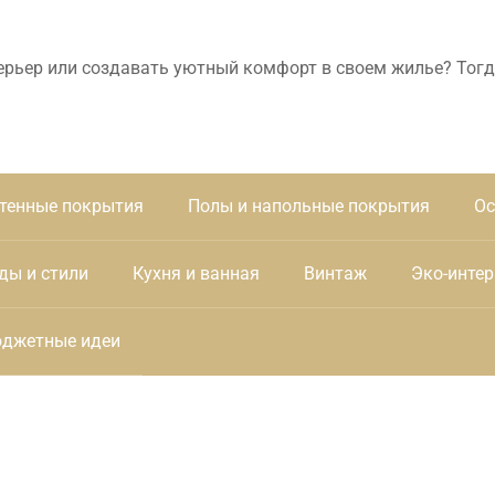
ерьер или создавать уютный комфорт в своем жилье? Тогд
тенные покрытия
Полы и напольные покрытия
Ос
ды и стили
Кухня и ванная
Винтаж
Эко-интер
джетные идеи