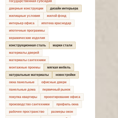
государственная субсидия
дверные конструкции
дизайн интерьера
жилищные условия
жилой фонд
интерьер офиса
ипотека краснодар
ипотечные программы
керамические изделия
конструкционная сталь
марки стали
материалы дверей
материалы сантехники
монтажные проемы
мягкая мебель
натуральные материалы
новостройки
окна панельные
офисные двери
панельные дома
первичный рынок
покупка квартиры
проектирование офиса
производство сантехники
профиль окна
рабочее пространство
размеры окон