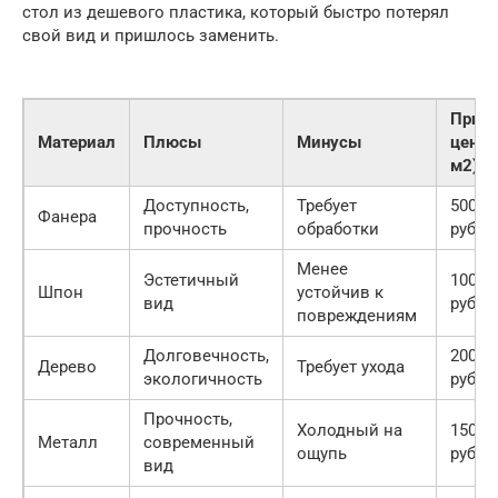
стол из дешевого пластика, который быстро потерял
свой вид и пришлось заменить.
Прим
Материал
Плюсы
Минусы
цена 
м2)
Доступность,
Требует
500-1
Фанера
прочность
обработки
руб.
Менее
Эстетичный
1000-
Шпон
устойчив к
вид
руб.
повреждениям
Долговечность,
2000-
Дерево
Требует ухода
экологичность
руб.
Прочность,
Холодный на
1500-
Металл
современный
ощупь
руб.
вид