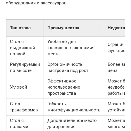
оборудования и аксессуаров.
Тип стола
Преимущества
Недостатк
Стол с
Удобство для
Ограничен
выдвижной
клавишных, экономия
функциона
полкой
места
Регулируемый
Эргономичность,
Более выс
по высоте
настройка под рост
цена
Эффективное
Может быт
Угловой
использование
неудобен 
пространства
работы в о
Стол-
Гибкость,
Может быт
трансформер
многофункциональность
устойчив
Стол с
Дополнительное место
Может зан
полками
для хранения
много мес