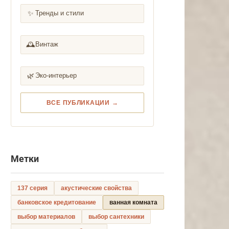
✨
Тренды и стили
🕰️
Винтаж
🌿
Эко-интерьер
ВСЕ ПУБЛИКАЦИИ →
Метки
137 серия
акустические свойства
банковское кредитование
ванная комната
выбор материалов
выбор сантехники