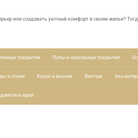
ерьер или создавать уютный комфорт в своем жилье? Тогд
тенные покрытия
Полы и напольные покрытия
Ос
ды и стили
Кухня и ванная
Винтаж
Эко-интер
джетные идеи