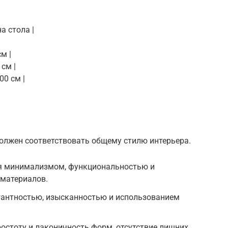
а стола |
см |
 см |
100 см |
должен соответствовать общему стилю интерьера.
я минимализмом, функциональностью и
материалов.
егантностью, изысканностью и использованием
остоту и лаконичность форм, отсутствие лишних