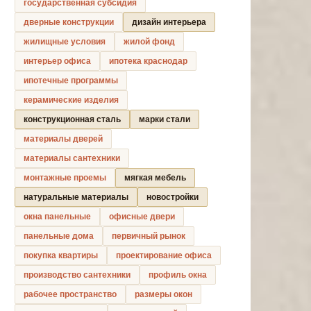
государственная субсидия
дверные конструкции
дизайн интерьера
жилищные условия
жилой фонд
интерьер офиса
ипотека краснодар
ипотечные программы
керамические изделия
конструкционная сталь
марки стали
материалы дверей
материалы сантехники
монтажные проемы
мягкая мебель
натуральные материалы
новостройки
окна панельные
офисные двери
панельные дома
первичный рынок
покупка квартиры
проектирование офиса
производство сантехники
профиль окна
рабочее пространство
размеры окон