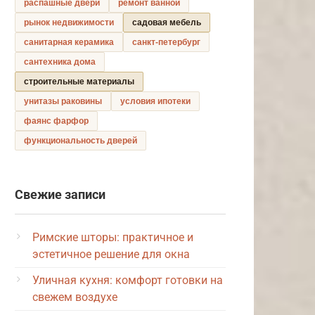
распашные двери
ремонт ванной
рынок недвижимости
садовая мебель
санитарная керамика
санкт-петербург
сантехника дома
строительные материалы
унитазы раковины
условия ипотеки
фаянс фарфор
функциональность дверей
Свежие записи
Римские шторы: практичное и
эстетичное решение для окна
Уличная кухня: комфорт готовки на
свежем воздухе