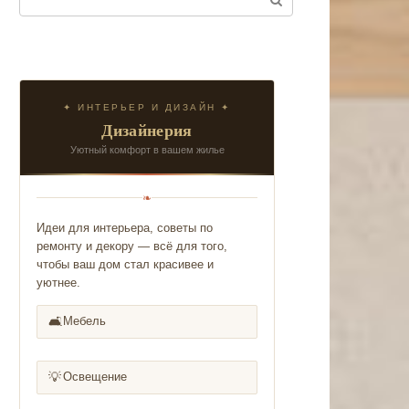
✦ ИНТЕРЬЕР И ДИЗАЙН ✦
Дизайнерия
Уютный комфорт в вашем жилье
❧
Идеи для интерьера, советы по
ремонту и декору — всё для того,
чтобы ваш дом стал красивее и
уютнее.
🛋️
Мебель
💡
Освещение