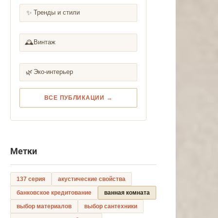
✨
Тренды и стили
🕰️
Винтаж
🌿
Эко-интерьер
ВСЕ ПУБЛИКАЦИИ →
Метки
137 серия
акустические свойства
банковское кредитование
ванная комната
выбор материалов
выбор сантехники