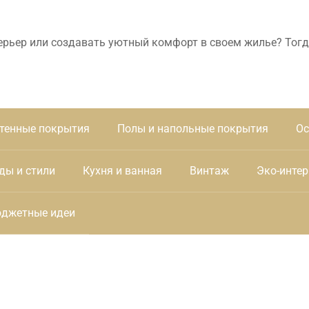
ерьер или создавать уютный комфорт в своем жилье? Тогд
тенные покрытия
Полы и напольные покрытия
Ос
ды и стили
Кухня и ванная
Винтаж
Эко-интер
джетные идеи