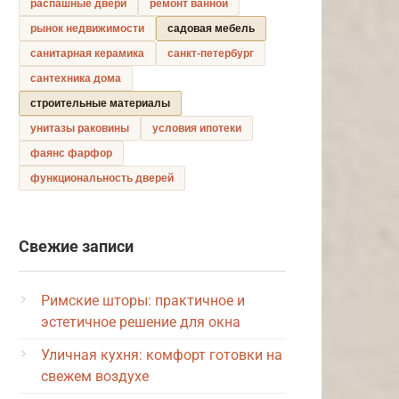
распашные двери
ремонт ванной
рынок недвижимости
садовая мебель
санитарная керамика
санкт-петербург
сантехника дома
строительные материалы
унитазы раковины
условия ипотеки
фаянс фарфор
функциональность дверей
Свежие записи
Римские шторы: практичное и
эстетичное решение для окна
Уличная кухня: комфорт готовки на
свежем воздухе