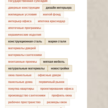
государственная субсидия
дверные конструкции
дизайн интерьера
жилищные условия
жилой фонд
интерьер офиса
ипотека краснодар
ипотечные программы
керамические изделия
конструкционная сталь
марки стали
материалы дверей
материалы сантехники
монтажные проемы
мягкая мебель
натуральные материалы
новостройки
окна панельные
офисные двери
панельные дома
первичный рынок
покупка квартиры
проектирование офиса
производство сантехники
профиль окна
рабочее пространство
размеры окон