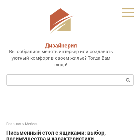
Перейти
к
контенту
Дизайнерия
Вы собрались менять интерьер или создавать
уютный комфорт в своем жилье? Тогда Вам
сюда!
Поиск:
Главная
»
Мебель
Письменный стол с ящиками: выбор,
преимущества и характеристики