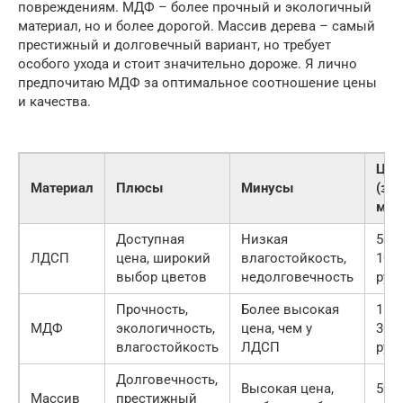
повреждениям. МДФ – более прочный и экологичный
материал, но и более дорогой. Массив дерева – самый
престижный и долговечный вариант, но требует
особого ухода и стоит значительно дороже. Я лично
предпочитаю МДФ за оптимальное соотношение цены
и качества.
Цен
Материал
Плюсы
Минусы
(за
м2)
Доступная
Низкая
500-
ЛДСП
цена, широкий
влагостойкость,
100
выбор цветов
недолговечность
руб.
Прочность,
Более высокая
1500
МДФ
экологичность,
цена, чем у
300
влагостойкость
ЛДСП
руб.
Долговечность,
Высокая цена,
500
Массив
престижный