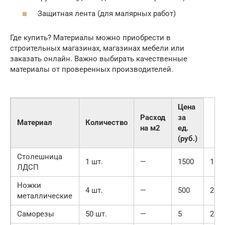
Защитная лента (для малярных работ)
Где купить? Материалы можно приобрести в
строительных магазинах, магазинах мебели или
заказать онлайн. Важно выбирать качественные
материалы от проверенных производителей.
Цена
Расход
за
Материал
Количество
на м2
ед.
(руб.)
Столешница
1 шт.
—
1500
150
ЛДСП
Ножки
4 шт.
—
500
200
металлические
Саморезы
50 шт.
—
5
250