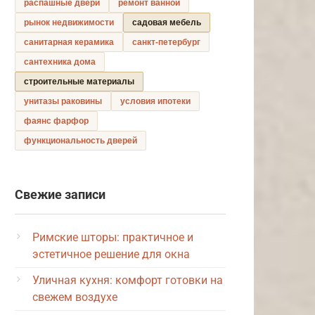
распашные двери
ремонт ванной
рынок недвижимости
садовая мебель
санитарная керамика
санкт-петербург
сантехника дома
строительные материалы
унитазы раковины
условия ипотеки
фаянс фарфор
функциональность дверей
Свежие записи
Римские шторы: практичное и
эстетичное решение для окна
Уличная кухня: комфорт готовки на
свежем воздухе