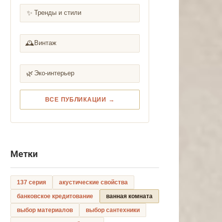
✨
Тренды и стили
🕰️
Винтаж
🌿
Эко-интерьер
ВСЕ ПУБЛИКАЦИИ →
Метки
137 серия
акустические свойства
банковское кредитование
ванная комната
выбор материалов
выбор сантехники