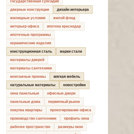
государственная субсидия
дверные конструкции
дизайн интерьера
жилищные условия
жилой фонд
интерьер офиса
ипотека краснодар
ипотечные программы
керамические изделия
конструкционная сталь
марки стали
материалы дверей
материалы сантехники
монтажные проемы
мягкая мебель
натуральные материалы
новостройки
окна панельные
офисные двери
панельные дома
первичный рынок
покупка квартиры
проектирование офиса
производство сантехники
профиль окна
рабочее пространство
размеры окон