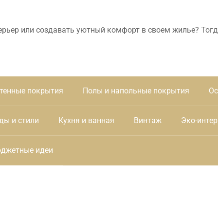
ерьер или создавать уютный комфорт в своем жилье? Тогд
тенные покрытия
Полы и напольные покрытия
Ос
ды и стили
Кухня и ванная
Винтаж
Эко-интер
джетные идеи