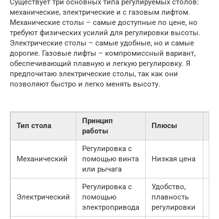
Существует три основных типа регулируемых столов:
механические, электрические и с газовым лифтом.
Механические столы – самые доступные по цене, но
требуют физических усилий для регулировки высоты.
Электрические столы – самые удобные, но и самые
дорогие. Газовые лифты – компромиссный вариант,
обеспечивающий плавную и легкую регулировку. Я
предпочитаю электрические столы, так как они
позволяют быстро и легко менять высоту.
Принцип
Тип стола
Плюсы
Ми
работы
Регулировка с
Тр
Механический
помощью винта
Низкая цена
фи
или рычага
ус
Регулировка с
Удобство,
Вы
Электрический
помощью
плавность
це
электропривода
регулировки