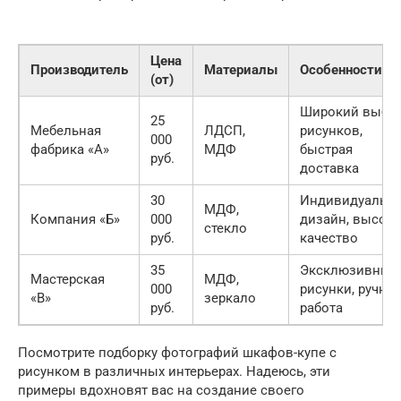
Цена
Производитель
Материалы
Особенности
(от)
Широкий выбо
25
Мебельная
ЛДСП,
рисунков,
000
фабрика «А»
МДФ
быстрая
руб.
доставка
30
Индивидуальн
МДФ,
Компания «Б»
000
дизайн, высок
стекло
руб.
качество
35
Эксклюзивные
Мастерская
МДФ,
000
рисунки, ручная
«В»
зеркало
руб.
работа
Посмотрите подборку фотографий шкафов-купе с
рисунком в различных интерьерах. Надеюсь, эти
примеры вдохновят вас на создание своего