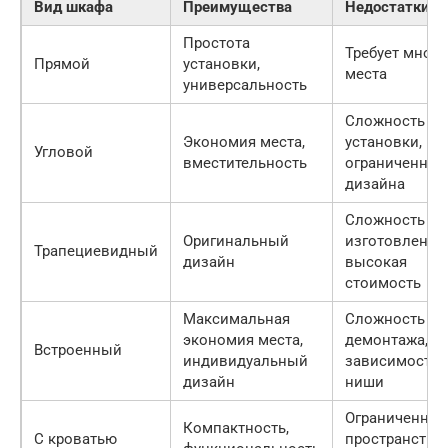
Вид шкафа
Преимущества
Недостатки
Простота
Требует много
Прямой
установки,
места
универсальность
Сложность
Экономия места,
установки,
Угловой
вместительность
ограниченнос
дизайна
Сложность
Оригинальный
изготовления,
Трапециевидный
дизайн
высокая
стоимость
Максимальная
Сложность
экономия места,
демонтажа,
Встроенный
индивидуальный
зависимость 
дизайн
ниши
Ограниченное
Компактность,
С кроватью
пространство