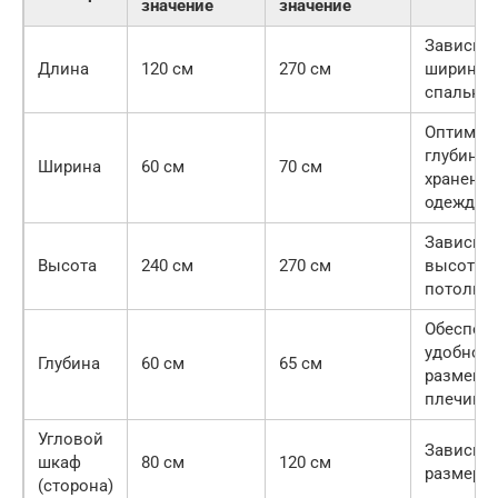
значение
значение
Зависит 
Длина
120 см
270 см
ширины
спальни
Оптимал
глубина 
Ширина
60 см
70 см
хранения
одежды
Зависит 
Высота
240 см
270 см
высоты
потолко
Обеспеч
удобное
Глубина
60 см
65 см
размеще
плечико
Угловой
Зависит 
шкаф
80 см
120 см
размера 
(сторона)