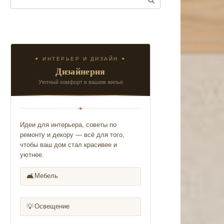
✦ ИНТЕРЬЕР И ДИЗАЙН ✦
Дизайнерия
Уютный комфорт в вашем жилье
❧
Идеи для интерьера, советы по
ремонту и декору — всё для того,
чтобы ваш дом стал красивее и
уютнее.
🛋️
Мебель
💡
Освещение