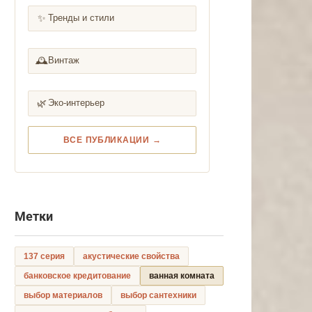
✨
Тренды и стили
🕰️
Винтаж
🌿
Эко-интерьер
ВСЕ ПУБЛИКАЦИИ →
Метки
137 серия
акустические свойства
банковское кредитование
ванная комната
выбор материалов
выбор сантехники