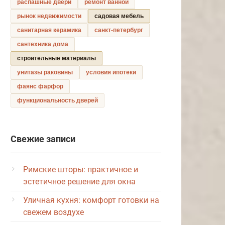
распашные двери
ремонт ванной
рынок недвижимости
садовая мебель
санитарная керамика
санкт-петербург
сантехника дома
строительные материалы
унитазы раковины
условия ипотеки
фаянс фарфор
функциональность дверей
Свежие записи
Римские шторы: практичное и
эстетичное решение для окна
Уличная кухня: комфорт готовки на
свежем воздухе