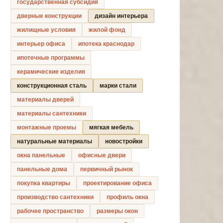
государственная субсидия
дверные конструкции
дизайн интерьера
жилищные условия
жилой фонд
интерьер офиса
ипотека краснодар
ипотечные программы
керамические изделия
конструкционная сталь
марки стали
материалы дверей
материалы сантехники
монтажные проемы
мягкая мебель
натуральные материалы
новостройки
окна панельные
офисные двери
панельные дома
первичный рынок
покупка квартиры
проектирование офиса
производство сантехники
профиль окна
рабочее пространство
размеры окон