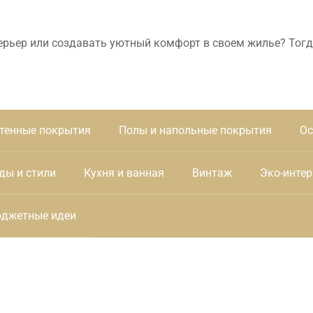
ерьер или создавать уютный комфорт в своем жилье? Тогд
тенные покрытия
Полы и напольные покрытия
Ос
ды и стили
Кухня и ванная
Винтаж
Эко-интер
джетные идеи