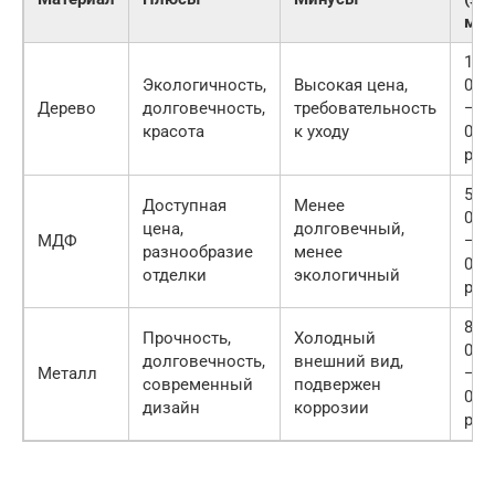
м2)
10
Экологичность,
Высокая цена,
000
Дерево
долговечность,
требовательность
— 3
красота
к уходу
000
руб.
5
Доступная
Менее
000
цена,
долговечный,
МДФ
— 1
разнообразие
менее
000
отделки
экологичный
руб.
8
Прочность,
Холодный
000
долговечность,
внешний вид,
Металл
— 2
современный
подвержен
000
дизайн
коррозии
руб.