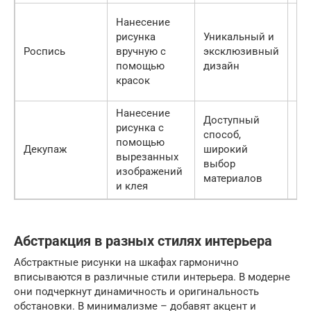
Вы
Нанесение
ст
рисунка
Уникальный и
тр
Роспись
вручную с
эксклюзивный
вы
помощью
дизайн
кв
красок
ху
Нанесение
Доступный
рисунка с
Ме
способ,
помощью
до
Декупаж
широкий
вырезанных
че
выбор
изображений
те
материалов
и клея
Абстракция в разных стилях интерьера
Абстрактные рисунки на шкафах гармонично
вписываются в различные стили интерьера. В модерне
они подчеркнут динамичность и оригинальность
обстановки. В минимализме – добавят акцент и