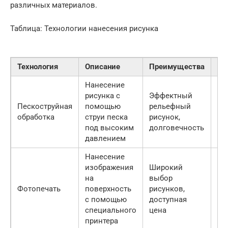
различных материалов.
Таблица: Технологии нанесения рисунка
Технология
Описание
Преимущества
Не
Нанесение
Ог
рисунка с
Эффектный
вы
Пескоструйная
помощью
рельефный
ри
обработка
струи песка
рисунок,
вы
под высоким
долговечность
ст
давлением
Нанесение
изображения
Широкий
Ме
на
выбор
до
Фотопечать
поверхность
рисунков,
че
с помощью
доступная
пе
специального
цена
об
принтера