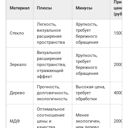
Приме
Материал
Плюсы
Минусы
цена з
(руб.)
Легкость,
Хрупкость,
визуальное
требует
Стекло
1500-3
расширение
бережного
пространства
обращения
Визуальное
Хрупкость,
расширение
требует
Зеркало
пространства,
2000-4
бережного
отражающий
обращения
эффект
Прочность,
Высокая цена,
Дерево
долговечность,
требует
4000-8
экологичность
обработки
Оптимальное
соотношение
Менее
МДФ
цены и
экологичен,
2000-5
качества,
чем дерево