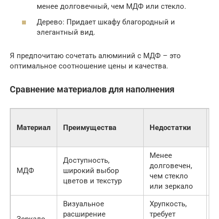
менее долговечный, чем МДФ или стекло.
Дерево: Придает шкафу благородный и
элегантный вид.
Я предпочитаю сочетать алюминий с МДФ – это
оптимальное соотношение цены и качества.
Сравнение материалов для наполнения
Ц
Материал
Преимущества
Недостатки
(
м
Менее
8
Доступность,
долговечен,
—
МДФ
широкий выбор
чем стекло
1
цветов и текстур
или зеркало
р
Визуальное
Хрупкость,
1
расширение
требует
—
Зеркало