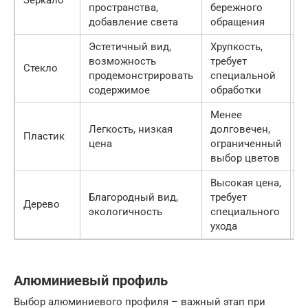
пространства,
бережного
2
добавление света
обращения
р
Эстетичный вид,
Хрупкость,
1
возможность
требует
—
Стекло
продемонстрировать
специальной
2
содержимое
обработки
р
Менее
5
Легкость, низкая
долговечен,
—
Пластик
цена
ограниченный
1
выбор цветов
р
Высокая цена,
2
Благородный вид,
требует
—
Дерево
экологичность
специального
5
ухода
р
Алюминиевый профиль
Выбор алюминиевого профиля – важный этап при