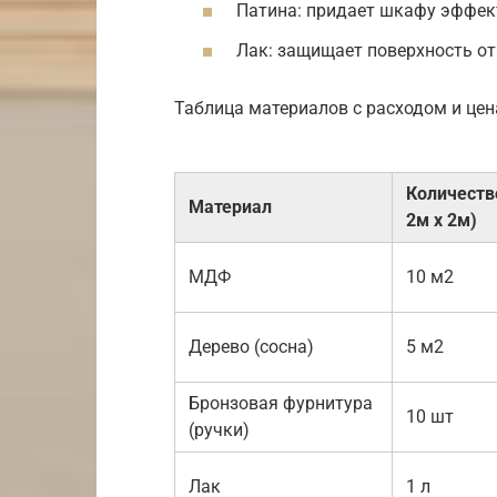
Патина: придает шкафу эффек
Лак: защищает поверхность от
Таблица материалов с расходом и цен
Количеств
Материал
2м х 2м)
МДФ
10 м2
Дерево (сосна)
5 м2
Бронзовая фурнитура
10 шт
(ручки)
Лак
1 л