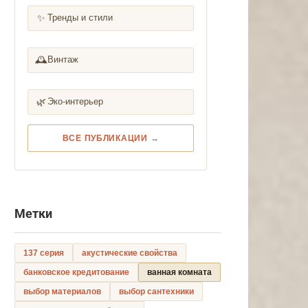
✨
Тренды и стили
🕰️
Винтаж
🌿
Эко-интерьер
ВСЕ ПУБЛИКАЦИИ →
Метки
137 серия
акустические свойства
банковское кредитование
ванная комната
выбор материалов
выбор сантехники