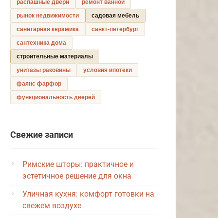
распашные двери
ремонт ванной
рынок недвижимости
садовая мебель
санитарная керамика
санкт-петербург
сантехника дома
строительные материалы
унитазы раковины
условия ипотеки
фаянс фарфор
функциональность дверей
Свежие записи
Римские шторы: практичное и
эстетичное решение для окна
Уличная кухня: комфорт готовки на
свежем воздухе