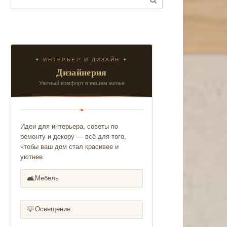
✦ ИНТЕРЬЕР И ДИЗАЙН ✦
Дизайнерия
Уютный комфорт в вашем жилье
❧
Идеи для интерьера, советы по
ремонту и декору — всё для того,
чтобы ваш дом стал красивее и
уютнее.
🛋️
Мебель
💡
Освещение