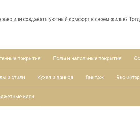
ерьер или создавать уютный комфорт в своем жилье? Тогд
тенные покрытия
Полы и напольные покрытия
Ос
ды и стили
Кухня и ванная
Винтаж
Эко-интер
джетные идеи