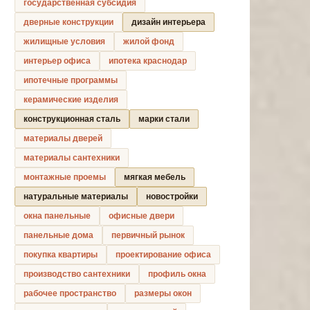
государственная субсидия
дверные конструкции
дизайн интерьера
жилищные условия
жилой фонд
интерьер офиса
ипотека краснодар
ипотечные программы
керамические изделия
конструкционная сталь
марки стали
материалы дверей
материалы сантехники
монтажные проемы
мягкая мебель
натуральные материалы
новостройки
окна панельные
офисные двери
панельные дома
первичный рынок
покупка квартиры
проектирование офиса
производство сантехники
профиль окна
рабочее пространство
размеры окон