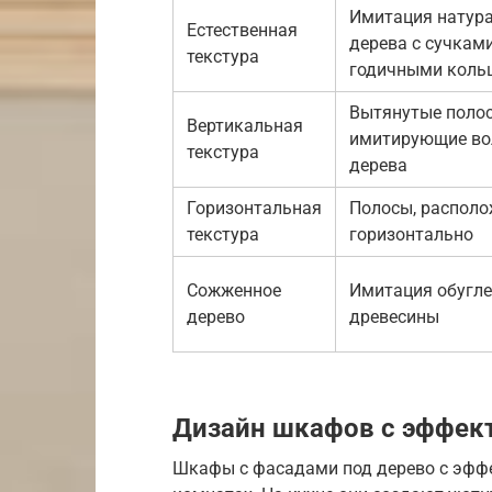
Имитация натур
Естественная
дерева с сучками
текстура
годичными коль
Вытянутые полос
Вертикальная
имитирующие во
текстура
дерева
Горизонтальная
Полосы, распол
текстура
горизонтально
Сожженное
Имитация обугл
дерево
древесины
Дизайн шкафов с эффек
Шкафы с фасадами под дерево с эффе