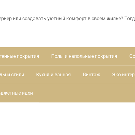
ерьер или создавать уютный комфорт в своем жилье? Тогд
тенные покрытия
Полы и напольные покрытия
Ос
ды и стили
Кухня и ванная
Винтаж
Эко-интер
джетные идеи