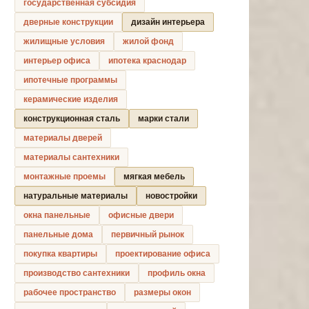
государственная субсидия
дверные конструкции
дизайн интерьера
жилищные условия
жилой фонд
интерьер офиса
ипотека краснодар
ипотечные программы
керамические изделия
конструкционная сталь
марки стали
материалы дверей
материалы сантехники
монтажные проемы
мягкая мебель
натуральные материалы
новостройки
окна панельные
офисные двери
панельные дома
первичный рынок
покупка квартиры
проектирование офиса
производство сантехники
профиль окна
рабочее пространство
размеры окон