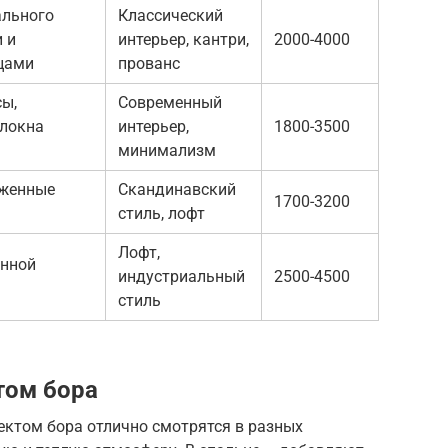
ального
Классический
 и
интерьер, кантри,
2000-4000
цами
прованс
ы,
Современный
локна
интерьер,
1800-3500
минимализм
оженные
Скандинавский
1700-3200
стиль, лофт
Лофт,
енной
индустриальный
2500-4500
стиль
том бора
ктом бора отлично смотрятся в разных