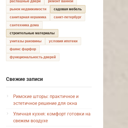
распашные двери
ремонт ванной
рынок недвижимости
садовая мебель
санитарная керамика
санкт-петербург
сантехника дома
строительные материалы
унитазы раковины
условия ипотеки
фаянс фарфор
функциональность дверей
Свежие записи
Римские шторы: практичное и
эстетичное решение для окна
Уличная кухня: комфорт готовки на
свежем воздухе