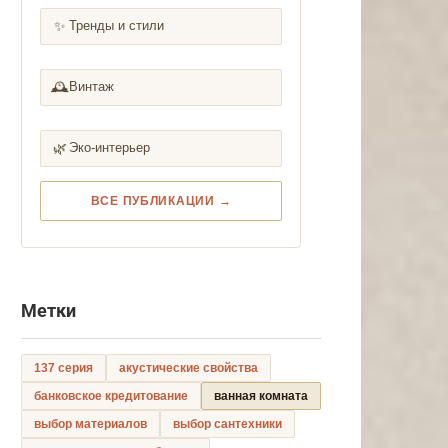
✨
Тренды и стили
🕰️
Винтаж
🌿
Эко-интерьер
ВСЕ ПУБЛИКАЦИИ →
Метки
137 серия
акустические свойства
банковское кредитование
ванная комната
выбор материалов
выбор сантехники