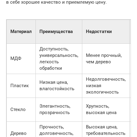
в себе хорошее качество и приемлемую цену.
Ц
Материал
Преимущества
Недостатки
(
м
Доступность,
1
универсальность,
Менее прочный,
МДФ
3
легкость
чем дерево
р
обработки
Недолговечность,
8
Низкая цена,
Пластик
низкая
1
влагостойкость
экологичность
р
3
Элегантность,
Хрупкость,
Стекло
5
прозрачность
высокая цена
р
Прочность,
Высокая цена,
5
Дерево
долговечность,
требовательность
р