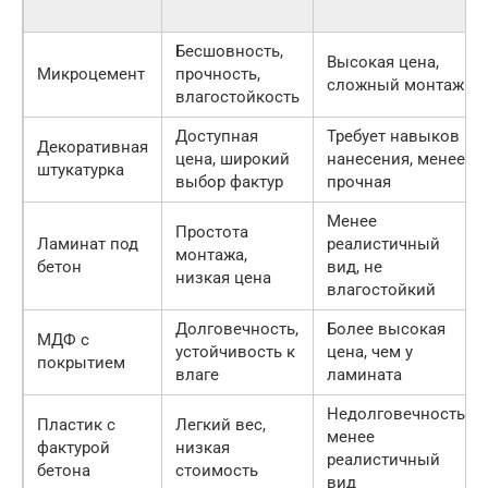
Бесшовность,
Высокая цена,
Микроцемент
прочность,
сложный монтаж
влагостойкость
Доступная
Требует навыков
Декоративная
цена, широкий
нанесения, менее
штукатурка
выбор фактур
прочная
Менее
Простота
Ламинат под
реалистичный
монтажа,
бетон
вид, не
низкая цена
влагостойкий
Долговечность,
Более высокая
МДФ с
устойчивость к
цена, чем у
покрытием
влаге
ламината
Недолговечность,
Пластик с
Легкий вес,
менее
фактурой
низкая
реалистичный
бетона
стоимость
вид