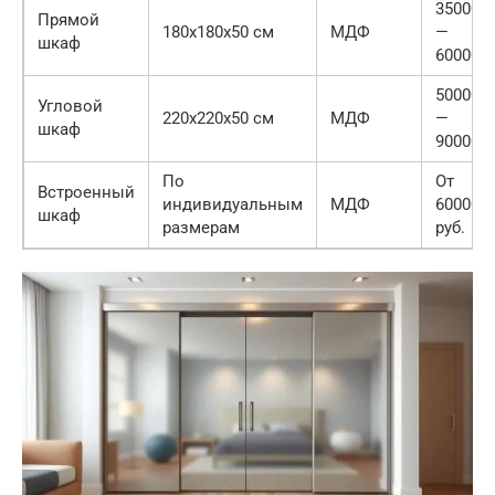
35000
Прямой
180x180x50 см
МДФ
—
шкаф
60000
50000
Угловой
220x220x50 см
МДФ
—
шкаф
90000
По
От
Встроенный
индивидуальным
МДФ
60000
шкаф
размерам
руб.