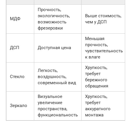
Прочность,
экологичность,
Выше стоимость,
МДФ
возможность
чем у ДСП
фрезеровки
Меньшая
прочность,
ДСП
Доступная цена
чувствительность
к влаге
Хрупкость,
Легкость,
требует
Стекло
воздушность,
бережного
современный вид
обращения
Визуальное
Хрупкость,
увеличение
требует
Зеркало
пространства,
аккуратного
функциональность
монтажа