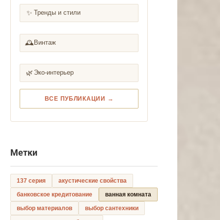
✨
Тренды и стили
🕰️
Винтаж
🌿
Эко-интерьер
ВСЕ ПУБЛИКАЦИИ →
Метки
137 серия
акустические свойства
банковское кредитование
ванная комната
выбор материалов
выбор сантехники