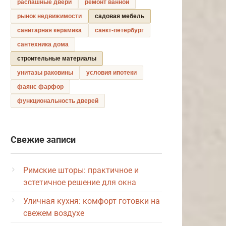
распашные двери
ремонт ванной
рынок недвижимости
садовая мебель
санитарная керамика
санкт-петербург
сантехника дома
строительные материалы
унитазы раковины
условия ипотеки
фаянс фарфор
функциональность дверей
Свежие записи
Римские шторы: практичное и
эстетичное решение для окна
Уличная кухня: комфорт готовки на
свежем воздухе