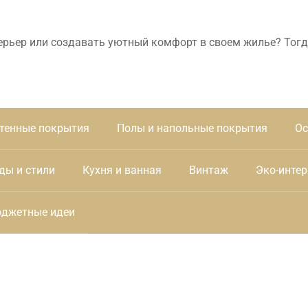
ерьер или создавать уютный комфорт в своем жилье? Тогд
тенные покрытия
Полы и напольные покрытия
Ос
ды и стили
Кухня и ванная
Винтаж
Эко-интер
джетные идеи