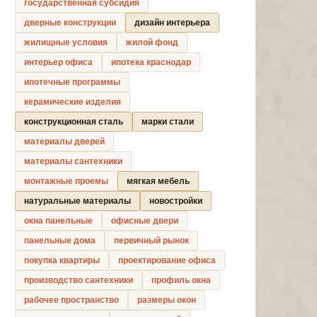
государственная субсидия
дверные конструкции
дизайн интерьера
жилищные условия
жилой фонд
интерьер офиса
ипотека краснодар
ипотечные программы
керамические изделия
конструкционная сталь
марки стали
материалы дверей
материалы сантехники
монтажные проемы
мягкая мебель
натуральные материалы
новостройки
окна панельные
офисные двери
панельные дома
первичный рынок
покупка квартиры
проектирование офиса
производство сантехники
профиль окна
рабочее пространство
размеры окон