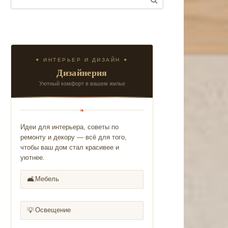
✦ ИНТЕРЬЕР И ДИЗАЙН ✦
Дизайнерия
Уютный комфорт в вашем жилье
❧
Идеи для интерьера, советы по
ремонту и декору — всё для того,
чтобы ваш дом стал красивее и
уютнее.
🛋️
Мебель
💡
Освещение