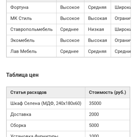
Фортуна
Высокое
Средняя
Широкий
МК Стиль
Высокое
Высокая
Ограниче
Ставропольмебель
Среднее
Низкая
Широкий
Экомебель
Высокое
Высокая
Ограниче
Лав Мебель
Среднее
Средняя
Средний
Таблица цен
Статья расходов
Стоимость (руб.)
Шкаф Селена (МДФ, 240x180x60)
35000
Доставка
2000
Сборка
5000
Установка фурнитуры
1000