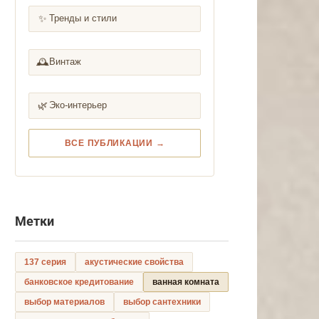
✨
Тренды и стили
🕰️
Винтаж
🌿
Эко-интерьер
ВСЕ ПУБЛИКАЦИИ →
Метки
137 серия
акустические свойства
банковское кредитование
ванная комната
выбор материалов
выбор сантехники