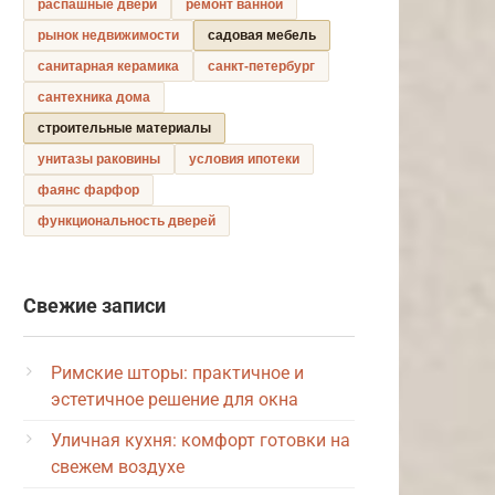
распашные двери
ремонт ванной
рынок недвижимости
садовая мебель
санитарная керамика
санкт-петербург
сантехника дома
строительные материалы
унитазы раковины
условия ипотеки
фаянс фарфор
функциональность дверей
Свежие записи
Римские шторы: практичное и
эстетичное решение для окна
Уличная кухня: комфорт готовки на
свежем воздухе