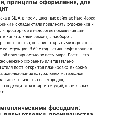
и, принципы оформления, для
дит
 века в США, в промышленных районах Нью-Йорка
брики и склады стали привлекать художников и
али просторные и недорогие помещения для
ать капитальный ремонт, а наоборот,
р пространства, оставив открытыми кирпичные
 конструкции. В 60-е годы стиль лофт проник в
мной популярностью во всем мире. Лофт – это
жно бережно сохранить или тщательно
 стиля лофт: открытая планировка, высокие
ка, использование натуральных материалов
имальное количество перегородок,
но подходит для квартир-студий, просторных
ат.
металлическими фасадами:
, виды отделки, преимущества