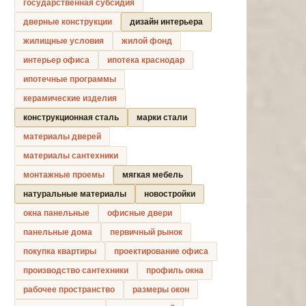
государственная субсидия
дверные конструкции
дизайн интерьера
жилищные условия
жилой фонд
интерьер офиса
ипотека краснодар
ипотечные программы
керамические изделия
конструкционная сталь
марки стали
материалы дверей
материалы сантехники
монтажные проемы
мягкая мебель
натуральные материалы
новостройки
окна панельные
офисные двери
панельные дома
первичный рынок
покупка квартиры
проектирование офиса
производство сантехники
профиль окна
рабочее пространство
размеры окон