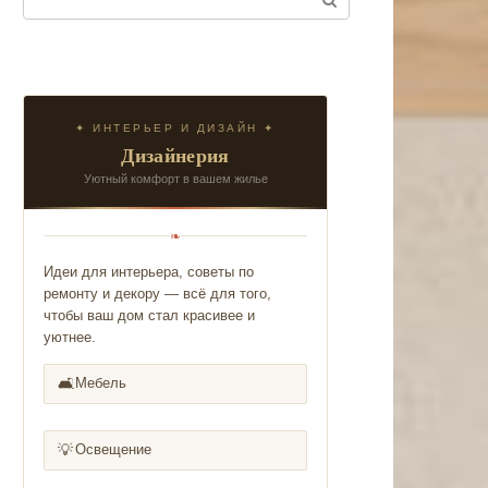
✦ ИНТЕРЬЕР И ДИЗАЙН ✦
Дизайнерия
Уютный комфорт в вашем жилье
❧
Идеи для интерьера, советы по
ремонту и декору — всё для того,
чтобы ваш дом стал красивее и
уютнее.
🛋️
Мебель
💡
Освещение