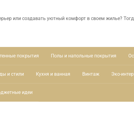
ерьер или создавать уютный комфорт в своем жилье? Тогд
тенные покрытия
Полы и напольные покрытия
Ос
ды и стили
Кухня и ванная
Винтаж
Эко-интер
джетные идеи