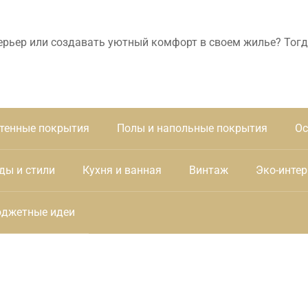
ерьер или создавать уютный комфорт в своем жилье? Тогд
тенные покрытия
Полы и напольные покрытия
Ос
ды и стили
Кухня и ванная
Винтаж
Эко-интер
джетные идеи