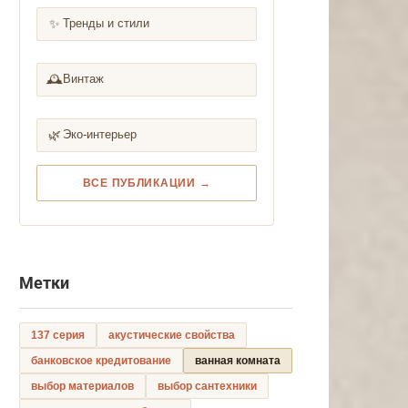
✨
Тренды и стили
🕰️
Винтаж
🌿
Эко-интерьер
ВСЕ ПУБЛИКАЦИИ →
Метки
137 серия
акустические свойства
банковское кредитование
ванная комната
выбор материалов
выбор сантехники