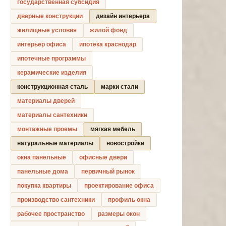
государственная субсидия
дверные конструкции
дизайн интерьера
жилищные условия
жилой фонд
интерьер офиса
ипотека краснодар
ипотечные программы
керамические изделия
конструкционная сталь
марки стали
материалы дверей
материалы сантехники
монтажные проемы
мягкая мебель
натуральные материалы
новостройки
окна панельные
офисные двери
панельные дома
первичный рынок
покупка квартиры
проектирование офиса
производство сантехники
профиль окна
рабочее пространство
размеры окон