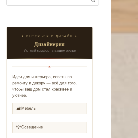
✦ ИНТЕРЬЕР И ДИЗАЙН ✦
Дизайнерия
Уютный комфорт в вашем жилье
❧
Идеи для интерьера, советы по
ремонту и декору — всё для того,
чтобы ваш дом стал красивее и
уютнее.
🛋️
Мебель
💡
Освещение