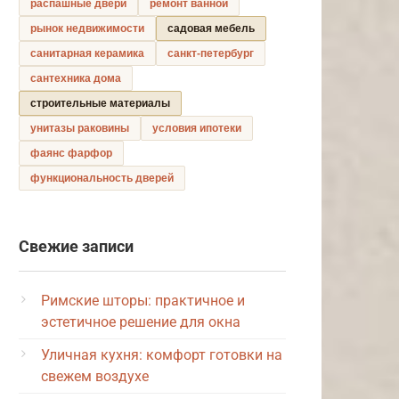
распашные двери
ремонт ванной
рынок недвижимости
садовая мебель
санитарная керамика
санкт-петербург
сантехника дома
строительные материалы
унитазы раковины
условия ипотеки
фаянс фарфор
функциональность дверей
Свежие записи
Римские шторы: практичное и
эстетичное решение для окна
Уличная кухня: комфорт готовки на
свежем воздухе