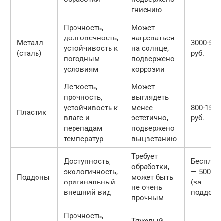
гниению
Прочность,
Может
долговечность,
нагреваться
Металл
3000-500
устойчивость к
на солнце,
(сталь)
руб.
погодным
подвержено
условиям
коррозии
Легкость,
Может
прочность,
выглядеть
устойчивость к
менее
800-1500
Пластик
влаге и
эстетично,
руб.
перепадам
подвержено
температур
выцветанию
Требует
Доступность,
Бесплат
обработки,
экологичность,
— 500 ру
Поддоны
может быть
оригинальный
(за
не очень
внешний вид
поддон)
прочным
Прочность,
Тяжелый,