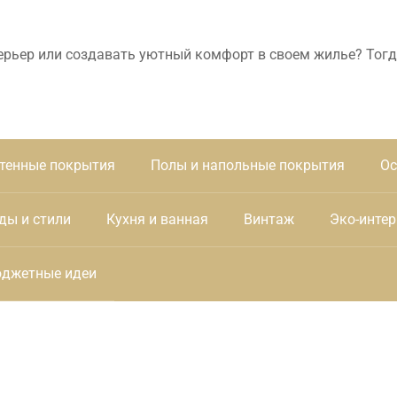
ерьер или создавать уютный комфорт в своем жилье? Тогд
тенные покрытия
Полы и напольные покрытия
Ос
ды и стили
Кухня и ванная
Винтаж
Эко-интер
джетные идеи