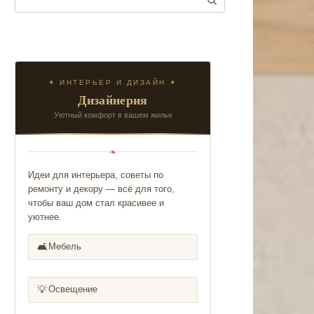
✦ ИНТЕРЬЕР И ДИЗАЙН ✦
Дизайнерия
Уютный комфорт в вашем жилье
❧
Идеи для интерьера, советы по
ремонту и декору — всё для того,
чтобы ваш дом стал красивее и
уютнее.
🛋️
Мебель
💡
Освещение