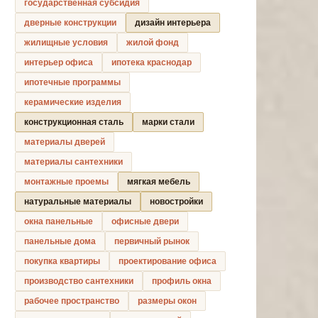
государственная субсидия
дверные конструкции
дизайн интерьера
жилищные условия
жилой фонд
интерьер офиса
ипотека краснодар
ипотечные программы
керамические изделия
конструкционная сталь
марки стали
материалы дверей
материалы сантехники
монтажные проемы
мягкая мебель
натуральные материалы
новостройки
окна панельные
офисные двери
панельные дома
первичный рынок
покупка квартиры
проектирование офиса
производство сантехники
профиль окна
рабочее пространство
размеры окон