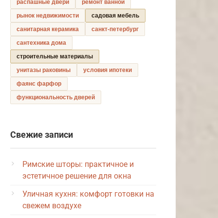
распашные двери
ремонт ванной
рынок недвижимости
садовая мебель
санитарная керамика
санкт-петербург
сантехника дома
строительные материалы
унитазы раковины
условия ипотеки
фаянс фарфор
функциональность дверей
Свежие записи
Римские шторы: практичное и
эстетичное решение для окна
Уличная кухня: комфорт готовки на
свежем воздухе