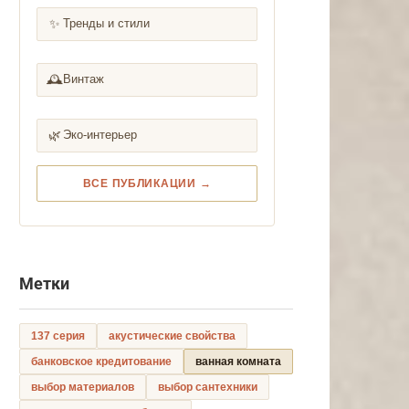
✨
Тренды и стили
🕰️
Винтаж
🌿
Эко-интерьер
ВСЕ ПУБЛИКАЦИИ →
Метки
137 серия
акустические свойства
банковское кредитование
ванная комната
выбор материалов
выбор сантехники