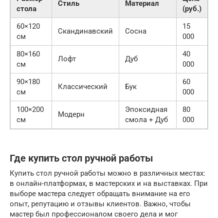
Стиль
Материал
стола
(руб.)
60×120
15
Скандинавский
Сосна
см
000
80×160
40
Лофт
Дуб
см
000
90×180
60
Классический
Бук
см
000
100×200
Эпоксидная
80
Модерн
см
смола + Дуб
000
Где купить стол ручной работы
Купить стол ручной работы можно в различных местах:
в онлайн-платформах, в мастерских и на выставках. При
выборе мастера следует обращать внимание на его
опыт, репутацию и отзывы клиентов. Важно, чтобы
мастер был профессионалом своего дела и мог