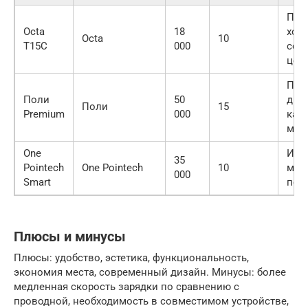
Про
Octa
18
хор
Octa
10
T15C
000
соо
цен
Пре
Поли
50
диз
Поли
15
Premium
000
кач
мат
One
Инт
35
Pointech
One Pointech
10
моду
000
Smart
пор
Плюсы и минусы
Плюсы: удобство, эстетика, функциональность,
экономия места, современный дизайн. Минусы: более
медленная скорость зарядки по сравнению с
проводной, необходимость в совместимом устройстве,