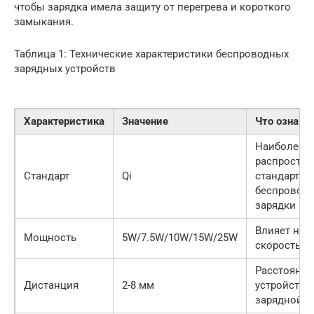
чтобы зарядка имела защиту от перегрева и короткого
замыкания.
Таблица 1: Технические характеристики беспроводных
зарядных устройств
Характеристика
Значение
Что означа
Наиболее
распростр
Стандарт
Qi
стандарт
беспровод
зарядки
Влияет на
Мощность
5W/7.5W/10W/15W/25W
скорость з
Расстояние
Дистанция
2-8 мм
устройство
зарядной 