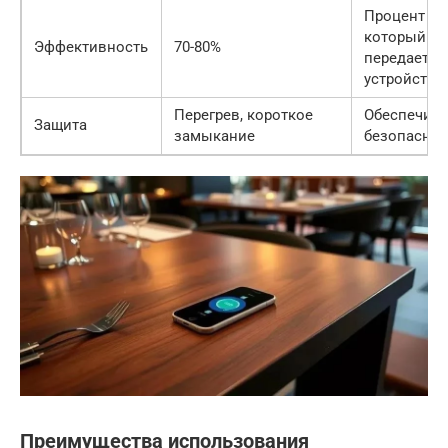
Процент эн
который
Эффективность
70-80%
передается
устройству
Перегрев, короткое
Обеспечива
Защита
замыкание
безопасную
Преимущества использования