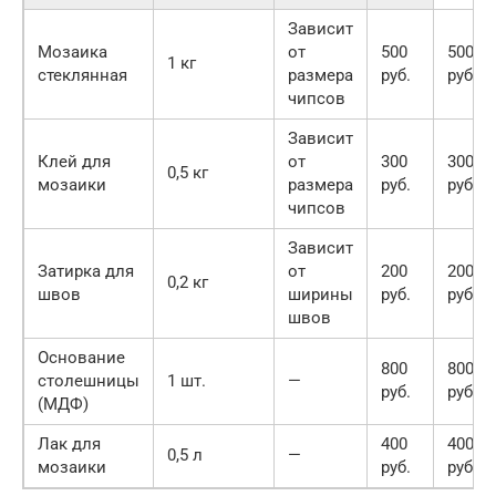
Зависит
Мозаика
от
500
500
1 кг
стеклянная
размера
руб.
руб.
чипсов
Зависит
Клей для
от
300
300
0,5 кг
мозаики
размера
руб.
руб.
чипсов
Зависит
Затирка для
от
200
200
0,2 кг
швов
ширины
руб.
руб.
швов
Основание
800
800
столешницы
1 шт.
—
руб.
руб.
(МДФ)
Лак для
400
400
0,5 л
—
мозаики
руб.
руб.