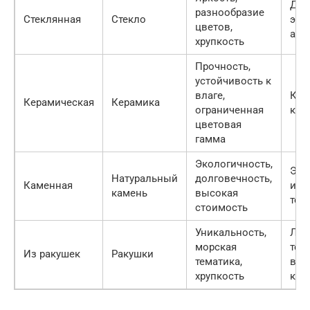
Дек
разнообразие
Стеклянная
Стекло
эле
цветов,
акц
хрупкость
Прочность,
устойчивость к
влаге,
Кух
Керамическая
Керамика
ограниченная
ком
цветовая
гамма
Экологичность,
Экс
Натуральный
долговечность,
Каменная
инт
камень
высокая
тер
стоимость
Уникальность,
Лет
морская
тер
Из ракушек
Ракушки
тематика,
ван
хрупкость
ком