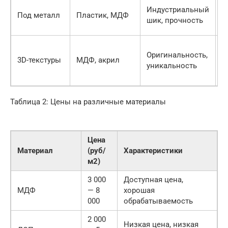
Индустриальный
Х
Под металл
Пластик, МДФ
шик, прочность
в
Оригинальность,
С
3D-текстуры
МДФ, акрил
уникальность
у
Таблица 2: Цены на различные материалы
Цена
Материал
(руб/
Характеристики
м2)
3 000
Доступная цена,
МДФ
— 8
хорошая
000
обрабатываемость
2 000
Низкая цена, низкая