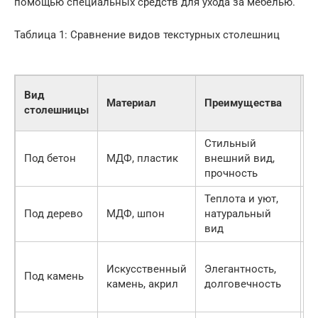
помощью специальных средств для ухода за мебелью.
Таблица 1: Сравнение видов текстурных столешниц
Вид
Материал
Преимущества
Н
столешницы
Стильный
С
Под бетон
МДФ, пластик
внешний вид,
у
прочность
Теплота и уют,
Ч
Под дерево
МДФ, шпон
натуральный
к
вид
Искусственный
Элегантность,
Под камень
В
камень, акрил
долговечность