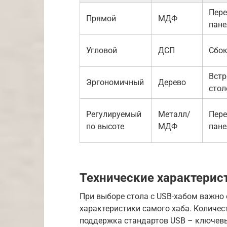
Пер
Прямой
МДФ
пане
Угловой
ДСП
Сбок
Встр
Эргономичный
Дерево
стол
Регулируемый
Металл/
Пер
по высоте
МДФ
пане
Технические характерис
При выборе стола с USB-хабом важно 
характеристики самого хаба. Количес
поддержка стандартов USB – ключев