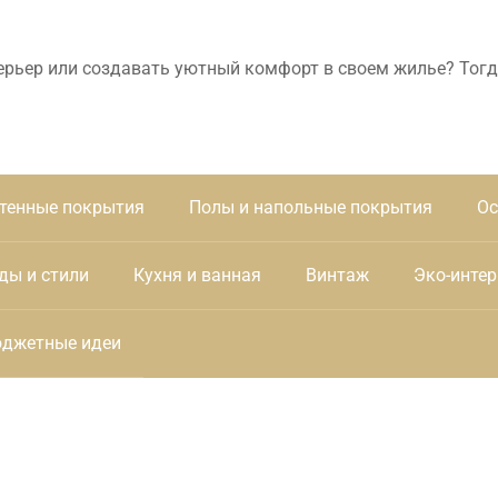
ерьер или создавать уютный комфорт в своем жилье? Тогд
тенные покрытия
Полы и напольные покрытия
Ос
ды и стили
Кухня и ванная
Винтаж
Эко-интер
джетные идеи