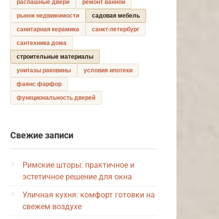
распашные двери
ремонт ванной
рынок недвижимости
садовая мебель
санитарная керамика
санкт-петербург
сантехника дома
строительные материалы
унитазы раковины
условия ипотеки
фаянс фарфор
функциональность дверей
Свежие записи
Римские шторы: практичное и
эстетичное решение для окна
Уличная кухня: комфорт готовки на
свежем воздухе