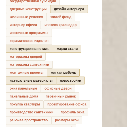
государственная субсидия
дверные конструкции
дизайн интерьера
жилищные условия
жилой фонд
интерьер офиса
ипотека краснодар
ипотечные программы
керамические изделия
конструкционная сталь
марки стали
материалы дверей
материалы сантехники
монтажные проемы
мягкая мебель
натуральные материалы
новостройки
окна панельные
офисные двери
панельные дома
первичный рынок
покупка квартиры
проектирование офиса
производство сантехники
профиль окна
рабочее пространство
размеры окон