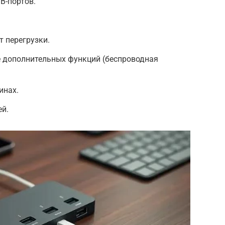
B-портов.
т перегрузки.
е дополнительных функций (беспроводная
инах.
ей.