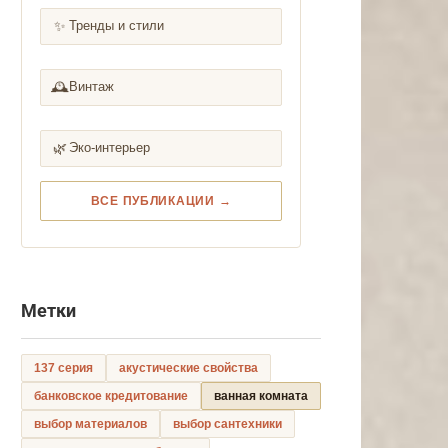
✨
Тренды и стили
🕰️
Винтаж
🌿
Эко-интерьер
ВСЕ ПУБЛИКАЦИИ →
Метки
137 серия
акустические свойства
банковское кредитование
ванная комната
выбор материалов
выбор сантехники