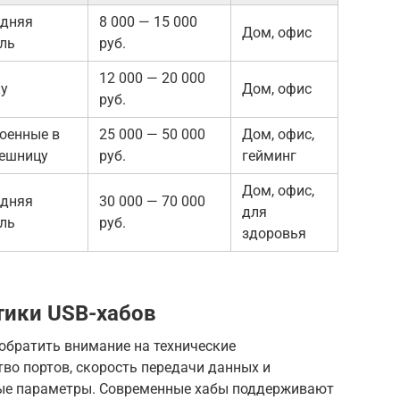
едняя
8 000 — 15 000
Дом, офис
ль
руб.
12 000 — 20 000
у
Дом, офис
руб.
оенные в
25 000 — 50 000
Дом, офис,
ешницу
руб.
гейминг
Дом, офис,
едняя
30 000 — 70 000
для
ль
руб.
здоровья
тики USB-хабов
обратить внимание на технические
тво портов, скорость передачи данных и
ые параметры. Современные хабы поддерживают