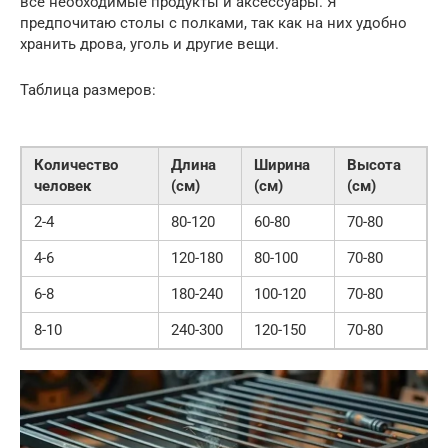
все необходимые продукты и аксессуары. Я
предпочитаю столы с полками, так как на них удобно
хранить дрова, уголь и другие вещи.
Таблица размеров:
Количество
Длина
Ширина
Высота
человек
(см)
(см)
(см)
2-4
80-120
60-80
70-80
4-6
120-180
80-100
70-80
6-8
180-240
100-120
70-80
8-10
240-300
120-150
70-80