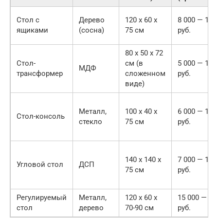
Стол с
Дерево
120 x 60 x
8 000 — 15 
ящиками
(сосна)
75 см
руб.
80 x 50 x 72
Стол-
см (в
5 000 — 10 
МДФ
трансформер
сложенном
руб.
виде)
Металл,
100 x 40 x
6 000 — 12 
Стол-консоль
стекло
75 см
руб.
140 x 140 x
7 000 — 14 
Угловой стол
ДСП
75 см
руб.
Регулируемый
Металл,
120 x 60 x
15 000 — 30
стол
дерево
70-90 см
руб.