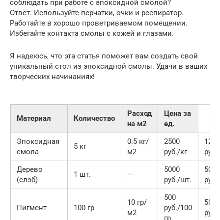
соблюдать при работе с эпоксидной смолой?
Ответ: Используйте перчатки, очки и респиратор.
Работайте в хорошо проветриваемом помещении.
Избегайте контакта смолы с кожей и глазами.
Я надеюсь, что эта статья поможет вам создать свой
уникальный стол из эпоксидной смолы. Удачи в ваших
творческих начинаниях!
Расход
Цена за
Материал
Количество
на м2
ед.
Эпоксидная
0.5 кг/
2500
1250
5 кг
смола
м2
руб./кг
руб.
Дерево
5000
5000
1 шт.
—
(слэб)
руб./шт.
руб.
500
10 гр/
500
Пигмент
100 гр
руб./100
м2
руб.
гр