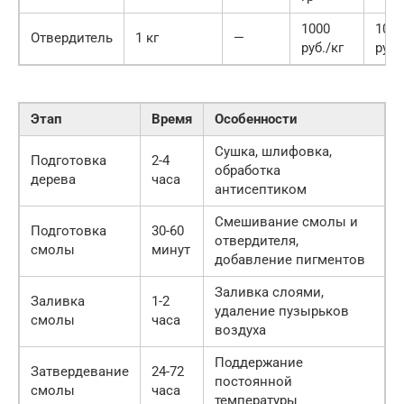
1000
1000
Отвердитель
1 кг
—
руб./кг
руб.
Этап
Время
Особенности
Сушка, шлифовка,
Подготовка
2-4
обработка
дерева
часа
антисептиком
Смешивание смолы и
Подготовка
30-60
отвердителя,
смолы
минут
добавление пигментов
Заливка слоями,
Заливка
1-2
удаление пузырьков
смолы
часа
воздуха
Поддержание
Затвердевание
24-72
постоянной
смолы
часа
температуры